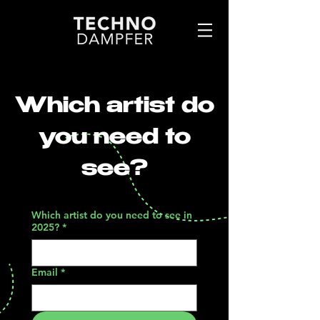
Which artist do
you need to
see?
Which artist do you need to see in
2025?
*
Email
*