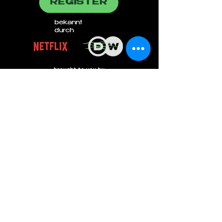
REGISTER
bekannt
durch
brought to you by
Everlasting Entertainment Group,
Münchener Str. 36,
83395 Freilassing, Deutschland
info@e-entertainment.eu
IMPRESSUM
Die auf dieser Webseite gewählte männliche Form bezieht sich
immer zugleich auf weibliche, männliche und diverse
Personen.
Auf eine Mehrfachbezeichnung wird in der Regel zugunsten
einer besseren Lesbarkeit verzichtet.